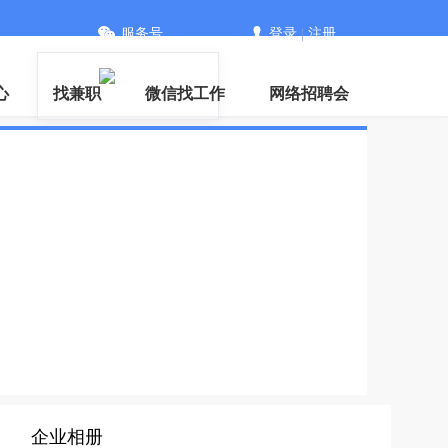
服务号
登录
|
注册
信
心
找兼职
微信找工作
网络招聘会
企业相册